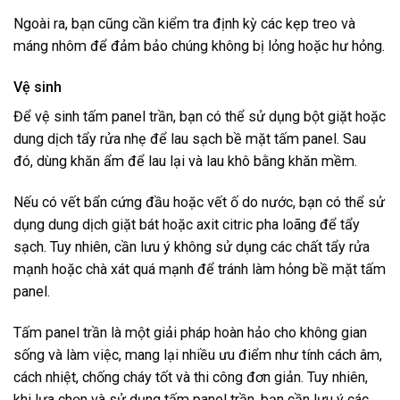
Ngoài ra, bạn cũng cần kiểm tra định kỳ các kẹp treo và
máng nhôm để đảm bảo chúng không bị lỏng hoặc hư hỏng.
Vệ sinh
Để vệ sinh tấm panel trần, bạn có thể sử dụng bột giặt hoặc
dung dịch tẩy rửa nhẹ để lau sạch bề mặt tấm panel. Sau
đó, dùng khăn ẩm để lau lại và lau khô bằng khăn mềm.
Nếu có vết bẩn cứng đầu hoặc vết ố do nước, bạn có thể sử
dụng dung dịch giặt bát hoặc axit citric pha loãng để tẩy
sạch. Tuy nhiên, cần lưu ý không sử dụng các chất tẩy rửa
mạnh hoặc chà xát quá mạnh để tránh làm hỏng bề mặt tấm
panel.
Tấm panel trần là một giải pháp hoàn hảo cho không gian
sống và làm việc, mang lại nhiều ưu điểm như tính cách âm,
cách nhiệt, chống cháy tốt và thi công đơn giản. Tuy nhiên,
khi lựa chọn và sử dụng tấm panel trần, bạn cần lưu ý các