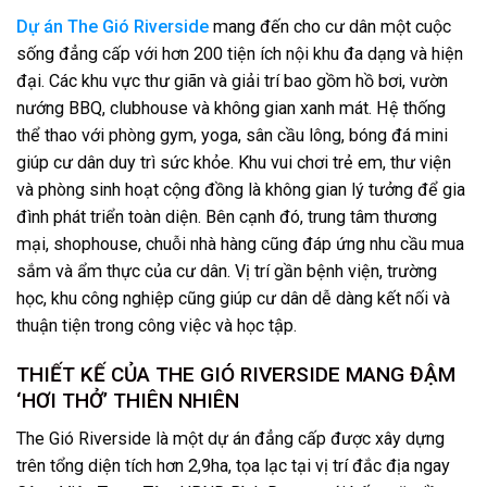
Dự án The Gió Riverside
mang đến cho cư dân một cuộc
sống đẳng cấp với hơn 200 tiện ích nội khu đa dạng và hiện
đại. Các khu vực thư giãn và giải trí bao gồm hồ bơi, vườn
nướng BBQ, clubhouse và không gian xanh mát. Hệ thống
thể thao với phòng gym, yoga, sân cầu lông, bóng đá mini
giúp cư dân duy trì sức khỏe. Khu vui chơi trẻ em, thư viện
và phòng sinh hoạt cộng đồng là không gian lý tưởng để gia
đình phát triển toàn diện. Bên cạnh đó, trung tâm thương
mại, shophouse, chuỗi nhà hàng cũng đáp ứng nhu cầu mua
sắm và ẩm thực của cư dân. Vị trí gần bệnh viện, trường
học, khu công nghiệp cũng giúp cư dân dễ dàng kết nối và
thuận tiện trong công việc và học tập.
THIẾT KẾ CỦA THE GIÓ RIVERSIDE MANG ĐẬM
‘HƠI THỞ’ THIÊN NHIÊN
The Gió Riverside là một dự án đẳng cấp được xây dựng
trên tổng diện tích hơn 2,9ha, tọa lạc tại vị trí đắc địa ngay