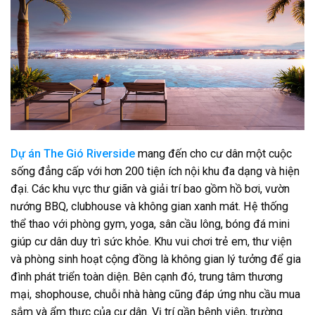
Dự án The Gió Riverside
mang đến cho cư dân một cuộc
sống đẳng cấp với hơn 200 tiện ích nội khu đa dạng và hiện
đại. Các khu vực thư giãn và giải trí bao gồm hồ bơi, vườn
nướng BBQ, clubhouse và không gian xanh mát. Hệ thống
thể thao với phòng gym, yoga, sân cầu lông, bóng đá mini
giúp cư dân duy trì sức khỏe. Khu vui chơi trẻ em, thư viện
và phòng sinh hoạt cộng đồng là không gian lý tưởng để gia
đình phát triển toàn diện. Bên cạnh đó, trung tâm thương
mại, shophouse, chuỗi nhà hàng cũng đáp ứng nhu cầu mua
sắm và ẩm thực của cư dân. Vị trí gần bệnh viện, trường